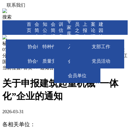
联系我们
搜索
协
通
协
培
会
网
方
党
专
首
会
知
会
训
员
上
案
建
家
页
简
公
简
信
之
报
论
园
库
介
告
报
息
家
名
证
地
秘书处：0571-88393231 培训部：0571-88399161 安服部：
施工机械分会
协会概况
特种作业人员培训
入会申请
方案论证申报
支部工作
0571-88398895 施工机械安全分会： 0571-88393301 质量保险
分会：--- 邮编：310004 协会地址：杭州市莫干山路100号耀江
质量保险分会
协会领导
质量安全教育培训
会员缴费
专家信息中心
党员活动
国际大厦B座7楼A室
当前位置:
首页 >>
通知公告 >>
市质安协会
会员单位
关于申报建筑起重机械“一体
化”企业的通知
2026-03-31
各相关单位：