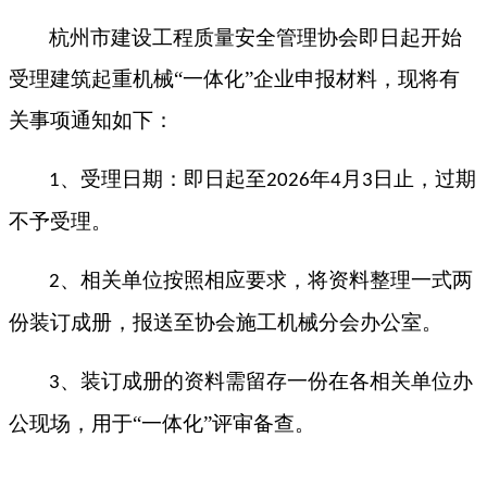
杭州市建设工程质量安全管理
协会
即日起开始
受理
建筑起重机械
“一体化”企业申报材料，现将有
关事项通知如下：
、受理日期：即日起至
年
月
日止，过期
1
202
6
4
3
不予受理。
、相关单位
按照
相应要求，将资料整理一式两
2
份装订成册，报送至协会施工机械分会办公室。
、装订成册的资料需留存一份在各相关单位办
3
公现场，用于
“一体化”评审备查。