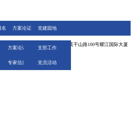
报名
方案论证
党建园地
险分会：--- 邮编：310004 协会地址：杭州市莫干山路100号耀江国际大厦
方案论证申报
支部工作
专家信息中心
党员活动