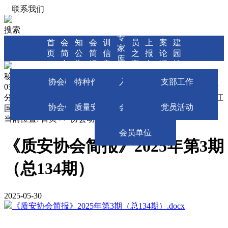
联系我们
搜索
协
通
协
培
会
网
方
党
专
首
会
知
会
训
员
上
案
建
家
页
简
公
简
信
之
报
论
园
库
介
告
报
息
家
名
证
地
秘书处：0571-88393231 培训部：0571-88399161 安服部：
施工机械分会
协会概况
特种作业人员培训
入会申请
方案论证申报
支部工作
0571-88398895 施工机械安全分会： 0571-88393301 质量保险
分会：--- 邮编：310004 协会地址：杭州市莫干山路100号耀江
质量保险分会
协会领导
质量安全教育培训
会员缴费
专家信息中心
党员活动
国际大厦B座7楼A室
当前位置:
首页 >>
协会动态 >>
市质安协会
会员单位
《质安协会简报》2025年第3期
（总134期）
2025-05-30
《质安协会简报》2025年第3期（总134期）.docx
浙ICP备15017539号-1